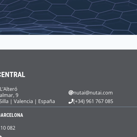
CENTRAL
 L’Alteró
nutai@nutai.com
Palmar, 9
Silla | Valencia | España
(+34) 961 767 085
BARCELONA
210 082