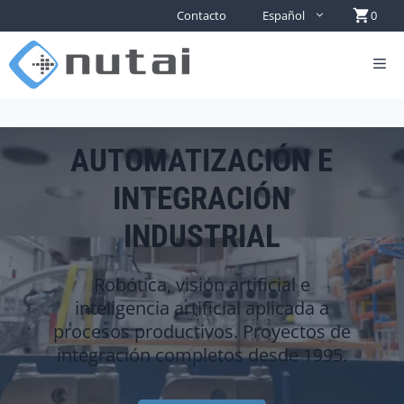
Contacto
Español
0
AUTOMATIZACIÓN E
INTEGRACIÓN
INDUSTRIAL
Robótica, visión artificial e
inteligencia artificial aplicada a
procesos productivos. Proyectos de
integración completos desde 1995.