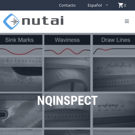
Contacto
Español
0
NQINSPECT