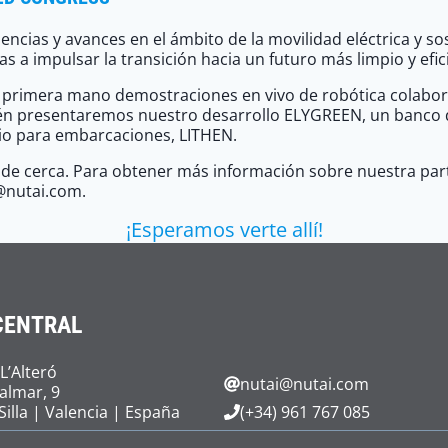
ndencias y avances en el ámbito de la movilidad eléctrica 
 a impulsar la transición hacia un futuro más limpio y efic
rimera mano demostraciones en vivo de robótica colaborativa
ambién presentaremos nuestro desarrollo ELYGREEN, un ban
io para embarcaciones, LITHEN.
s de cerca. Para obtener más información sobre nuestra part
s@nutai.com.
¡Esperamos verte allí!
CENTRAL
 L’Alteró
nutai@nutai.com
Palmar, 9
Silla | Valencia | España
(+34) 961 767 085